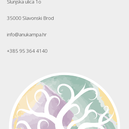
Slunjska ulica 1o
35000 Slavonski Brod
info@anukampa.hr
+385 95 364 4140