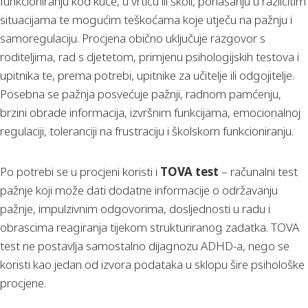
funkcioniranju kod kuće, u vrtiću ili školi, ponašanju u različitim
situacijama te mogućim teškoćama koje utječu na pažnju i
samoregulaciju. Procjena obično uključuje razgovor s
roditeljima, rad s djetetom, primjenu psihologijskih testova i
upitnika te, prema potrebi, upitnike za učitelje ili odgojitelje.
Posebna se pažnja posvećuje pažnji, radnom pamćenju,
brzini obrade informacija, izvršnim funkcijama, emocionalnoj
regulaciji, toleranciji na frustraciju i školskom funkcioniranju.
Po potrebi se u procjeni koristi i
TOVA test
– računalni test
pažnje koji može dati dodatne informacije o održavanju
pažnje, impulzivnim odgovorima, dosljednosti u radu i
obrascima reagiranja tijekom strukturiranog zadatka. TOVA
test ne postavlja samostalno dijagnozu ADHD-a, nego se
koristi kao jedan od izvora podataka u sklopu šire psihološke
procjene.