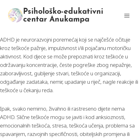
Skip
Psihološko-edukativni
to
centar Anukampa
content
ADHD je neurorazvojni poremećaj koji se najčešće očituje
kroz teškoće pažnje, impulzivnost i/ili pojačanu motoričku
aktivnost. Kod djece se može prepoznati kroz teškoće u
održavanju koncentracije, česte pogreške zbog nepažnje,
zaboravljivost, gubljenje stvari, teškoće u organizaciji,
odgađanje zadataka, nemir, upadanje u riječ, nagle reakcije ili
teškoće u čekanju reda.
Ipak, svako nemirno, živahno ili rastreseno dijete nema
ADHD. Slične teškoće mogu se javiti i kod anksioznosti,
emocionalnih teškoća, stresa, teškoća učenja, problema sa
spavanjem, razvojnih specifičnosti, obiteljskih promjena ili