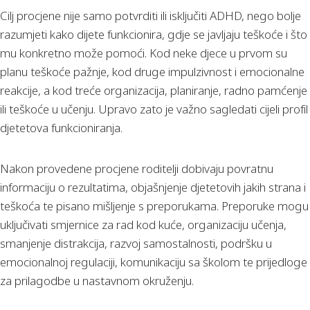
Cilj procjene nije samo potvrditi ili isključiti ADHD, nego bolje
razumjeti kako dijete funkcionira, gdje se javljaju teškoće i što
mu konkretno može pomoći. Kod neke djece u prvom su
planu teškoće pažnje, kod druge impulzivnost i emocionalne
reakcije, a kod treće organizacija, planiranje, radno pamćenje
ili teškoće u učenju. Upravo zato je važno sagledati cijeli profil
djetetova funkcioniranja.
Nakon provedene procjene roditelji dobivaju povratnu
informaciju o rezultatima, objašnjenje djetetovih jakih strana i
teškoća te pisano mišljenje s preporukama. Preporuke mogu
uključivati smjernice za rad kod kuće, organizaciju učenja,
smanjenje distrakcija, razvoj samostalnosti, podršku u
emocionalnoj regulaciji, komunikaciju sa školom te prijedloge
za prilagodbe u nastavnom okruženju.