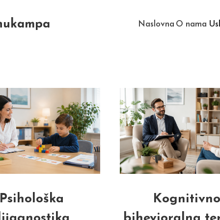
Anukampa
Naslovna
O nama
Us
Psihološka
Kognitivno
ijagnostika
bihevioralna te