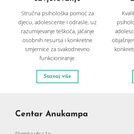
Stručna psihološka pomoć za
Kval
djecu, adolescente i odrasle, uz
psihol
razumijevanje teškoća, jačanje
adolesc
osobnih resursa i konkretne
objašnjen
smjernice za svakodnevno
konkret
funkcioniranje.
Saznaj više
Centar Anukampa
Slunjska ulica 1o