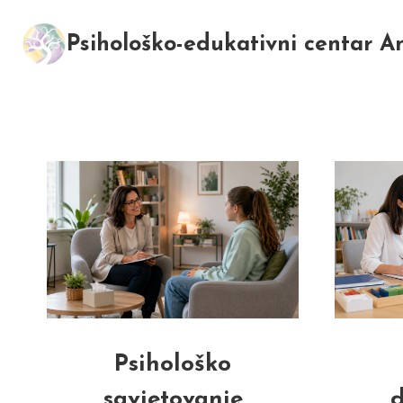
Skip
to
Psihološko-edukativni centar 
content
Psihološko
savjetovanje
d