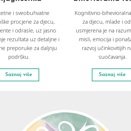
itetne i sveobuhvatne
Kognitivno-bihevioralna
oške procjene za djecu,
za djecu, mlade i od
ente i odrasle, uz jasno
usmjerena je na razum
je rezultata uz detaljne i
misli, emocija i ponaš
ne preporuke za daljnju
razvoj učinkovitijih 
podršku.
suočavanja.
Saznaj više
Saznaj više