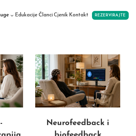
luge
Edukacije
Članci
Cjenik
Kontakt
REZERVIRAJTE
-
Neurofeedback i
rapija
biofeedback