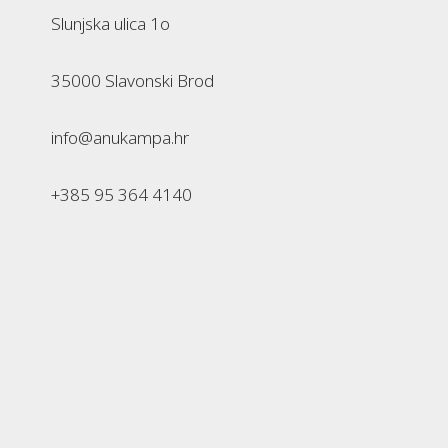
Slunjska ulica 1o
35000 Slavonski Brod
info@anukampa.hr
+385 95 364 4140