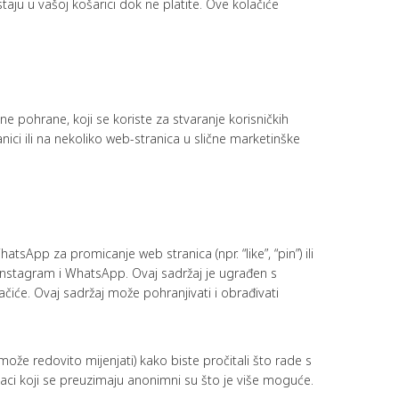
ostaju u vašoj košarici dok ne platite. Ove kolačiće
alne pohrane, koji se koriste za stvaranje korisničkih
anici ili na nekoliko web-stranica u slične marketinške
sApp za promicanje web stranica (npr. “like”, “pin”) ili
 Instagram i WhatsApp. Ovaj sadržaj je ugrađen s
iće. Ovaj sadržaj može pohranjivati i obrađivati
može redovito mijenjati) kako biste pročitali što rade s
i koji se preuzimaju anonimni su što je više moguće.