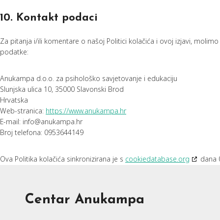
10. Kontakt podaci
Za pitanja i/ili komentare o našoj Politici kolačića i ovoj izjavi, moli
podatke:
Anukampa d.o.o. za psihološko savjetovanje i edukaciju
Slunjska ulica 10, 35000 Slavonski Brod
Hrvatska
Web-stranica:
https://www.anukampa.hr
E-mail:
info@
anukampa.hr
Broj telefona: 0953644149
Ova Politika kolačića sinkronizirana je s
cookiedatabase.org
dana 
Centar Anukampa