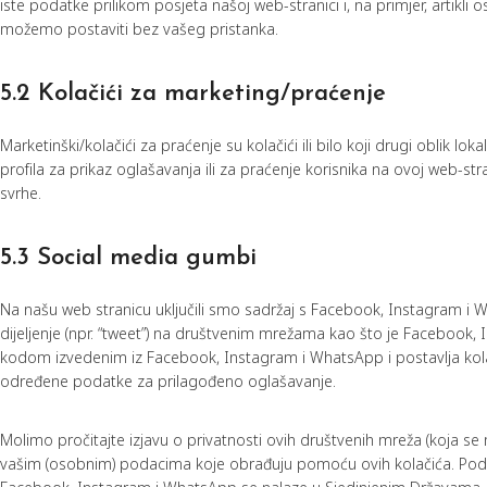
iste podatke prilikom posjeta našoj web-stranici i, na primjer, artikli 
možemo postaviti bez vašeg pristanka.
5.2 Kolačići za marketing/praćenje
Marketinški/kolačići za praćenje su kolačići ili bilo koji drugi oblik lok
profila za prikaz oglašavanja ili za praćenje korisnika na ovoj web-str
svrhe.
5.3 Social media gumbi
Na našu web stranicu uključili smo sadržaj s Facebook, Instagram i What
dijeljenje (npr. “tweet”) na društvenim mrežama kao što je Facebook,
kodom izvedenim iz Facebook, Instagram i WhatsApp i postavlja kolač
određene podatke za prilagođeno oglašavanje.
Molimo pročitajte izjavu o privatnosti ovih društvenih mreža (koja se 
vašim (osobnim) podacima koje obrađuju pomoću ovih kolačića. Podac