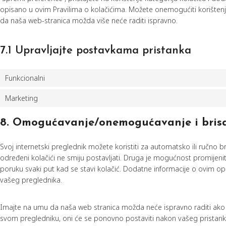
opisano u ovim Pravilima o kolačićima. Možete onemogućiti korištenj
da naša web-stranica možda više neće raditi ispravno.
7.1 Upravljajte postavkama pristanka
Funkcionalni
Marketing
8. Omogućavanje/onemogućavanje i brisa
Svoj internetski preglednik možete koristiti za automatsko ili ručno b
određeni kolačići ne smiju postavljati. Druga je mogućnost promijen
poruku svaki put kad se stavi kolačić. Dodatne informacije o ovim o
vašeg preglednika.
Imajte na umu da naša web stranica možda neće ispravno raditi ako s
svom pregledniku, oni će se ponovno postaviti nakon vašeg pristan