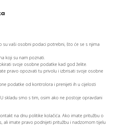
ka
 su vaši osobni podaci potrebni, što će se s njima
a koji su nam poznati.
 blokirati svoje osobne podatke kad god želite.
e pravo opozvati tu privolu i izbrisati svoje osobne
e podatke od kontrolora i prenijeti ih u cijelosti
. U skladu smo s tim, osim ako ne postoje opravdani
kontakt na dnu politike kolačića. Ako imate pritužbu o
ali imate pravo podnijeti pritužbu i nadzornom tijelu