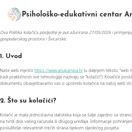
Skip
to
Psihološko-edukativni centar 
content
Ova Politika kolačića posljednji je put ažurirana 27/05/2026 i primjen
gospodarskog prostora i Švicarske.
1. Uvod
Naše web mjesto
https://www.anukampa.hr
(u daljnjem tekstu: “web m
(radi praktičnosti sve tehnologije nazivaju se “kolačići”). Kolačiće po
dokumentu obavještavamo vas o upotrebi kolačića na našoj web stra
2. Što su kolačići?
Kolačić je mala jednostavna datoteka koja se šalje zajedno sa stran
na tvrdi disk vašeg računala ili drugog uređaja. Informacije pohranjene
poslužitelje relevantnih trećih strana tijekom sljedećeg posjeta.