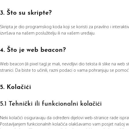
3. Što su skripte?
Skripta je dio programskog koda koji se koristi za pravilno i interakt
izvršava na našem poslužitelju ili na vašem uređaju.
4. Što je web beacon?
Web beacon (ili pixel tag) je mali, nevidljivi dio teksta ili slike na web
stranici. Da biste to učinili, razni podaci o vama pohranjuju se pomoć
5. Kolačići
5.1 Tehnički ili funkcionalni kolačići
Neki kolačići osiguravaju da određeni dijelovi web-stranice rade ispr
Postavljanjem funkcionalnih kolačića olakšavamo vam posjet našoj web