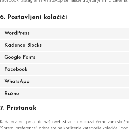
Facebook, Instagram i WhatsApp se nalaze u Sjedinjenim Državama.
6. Postavljeni kolačići
WordPress
Kadence Blocks
Google Fonts
Facebook
WhatsApp
Razno
7. Pristanak
Kada prvi put posjetite našu web-stranicu, prikazat ćemo vam skočni
“Spremi preference”, pristajete na korištenje kategorija kolačića i d