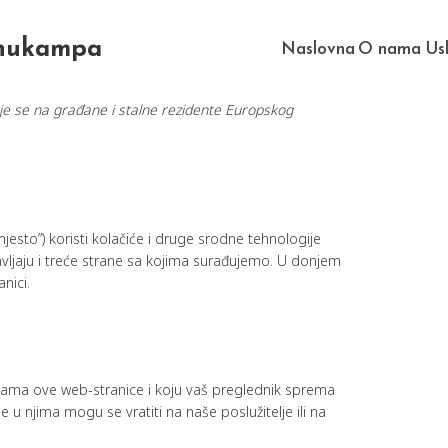
Anukampa
Naslovna
O nama
Us
juje se na građane i stalne rezidente Europskog
jesto”) koristi kolačiće i druge srodne tehnologije
stavljaju i treće strane sa kojima surađujemo. U donjem
nici.
icama ove web-stranice i koju vaš preglednik sprema
 u njima mogu se vratiti na naše poslužitelje ili na