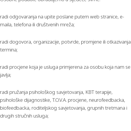
radi odgovaranja na upite poslane putem web stranice, e-
maila, telefona ili društvenih mreža;
radi dogovora, organizacije, potvrde, promjene ili otkazivanja
termina;
radi procjene koja je usluga primjerena za osobu koja nam se
javlja;
radi pružanja psihološkog savjetovanja, KBT terapije,
psihološke dijagnostike, T.O.V.A. procjene, neurofeedbacka,
biofeedbacka, roditeljskog savjetovanja, grupnih tretmana i
drugih stručnih usluga;