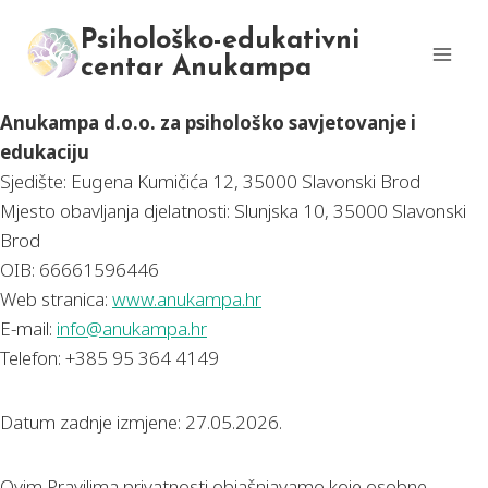
Skip
Psihološko-edukativni
to
centar Anukampa
content
Anukampa d.o.o. za psihološko savjetovanje i
edukaciju
Sjedište: Eugena Kumičića 12, 35000 Slavonski Brod
Mjesto obavljanja djelatnosti: Slunjska 10, 35000 Slavonski
Brod
OIB: 66661596446
Web stranica:
www.anukampa.hr
E-mail:
info@anukampa.hr
Telefon: +385 95 364 4149
Datum zadnje izmjene: 27.05.2026.
Ovim Pravilima privatnosti objašnjavamo koje osobne