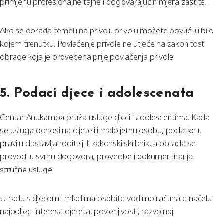
primjenu profesionalne tajne i odgovarajućih mjera zaštite.
Ako se obrada temelji na privoli, privolu možete povući u bilo
kojem trenutku. Povlačenje privole ne utječe na zakonitost
obrade koja je provedena prije povlačenja privole.
5. Podaci djece i adolescenata
Centar Anukampa pruža usluge djeci i adolescentima. Kada
se usluga odnosi na dijete ili maloljetnu osobu, podatke u
pravilu dostavlja roditelj ili zakonski skrbnik, a obrada se
provodi u svrhu dogovora, provedbe i dokumentiranja
stručne usluge.
U radu s djecom i mladima osobito vodimo računa o načelu
najboljeg interesa djeteta, povjerljivosti, razvojnoj