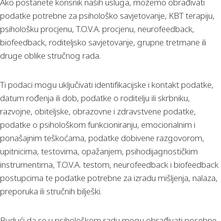
Ako postanete korisnik naših usluga, možemo obrađivati
podatke potrebne za psihološko savjetovanje, KBT terapiju,
psihološku procjenu, T.O.V.A. procjenu, neurofeedback,
biofeedback, roditeljsko savjetovanje, grupne tretmane ili
druge oblike stručnog rada.
Ti podaci mogu uključivati identifikacijske i kontakt podatke,
datum rođenja ili dob, podatke o roditelju ili skrbniku,
razvojne, obiteljske, obrazovne i zdravstvene podatke,
podatke o psihološkom funkcioniranju, emocionalnim i
ponašajnim teškoćama, podatke dobivene razgovorom,
upitnicima, testovima, opažanjem, psihodijagnostičkim
instrumentima, T.O.V.A. testom, neurofeedback i biofeedback
postupcima te podatke potrebne za izradu mišljenja, nalaza,
preporuka ili stručnih bilješki.
Budući da se u psihološkom radu mogu obrađivati posebne