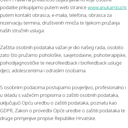
podatke prikupljamo putem web stranice
www.anukampa.hr
,
putem kontakt obrasca, e-maila, telefona, obrasca za
rezervaciju termina, društvenih mreža te tijekom pružanja
naših stručnih usluga.
Zaštita osobnih podataka važan je dio našeg rada, osobito
zato što pružamo psihološke, savjetodavne, psihoterapijske,
psihodijagnostičke te neurofeedback i biofeedback usluge
djeci, adolescentima i odraslim osobama.
S osobnim podacima postupamo povjerljivo, profesionalno i
u skladu s važećim propisima o zaštiti osobnih podataka,
uključujući Opću uredbu o zaštiti podataka, poznatu kao
GDPR, Zakon o provedbi Opće uredbe o zaštiti podataka te
druge primjenjive propise Republike Hrvatske.