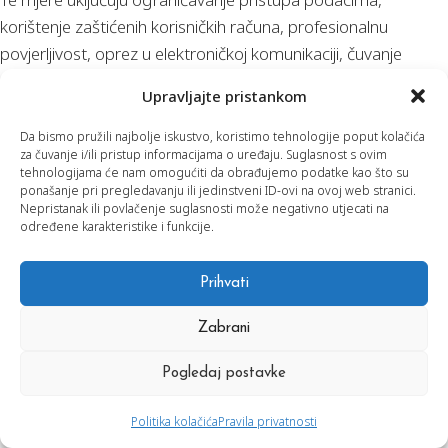
korištenje zaštićenih korisničkih računa, profesionalnu
povjerljivost, oprez u elektroničkoj komunikaciji, čuvanje
stručne dokumentacije na primjeren način te redovitu
Upravljajte pristankom
provjeru organizacijskih postupaka.
Da bismo pružili najbolje iskustvo, koristimo tehnologije poput kolačića
za čuvanje i/ili pristup informacijama o uređaju. Suglasnost s ovim
Unatoč poduzetim mjerama, nijedan sustav elektroničke
tehnologijama će nam omogućiti da obrađujemo podatke kao što su
komunikacije nije potpuno siguran. Zato preporučujemo da
ponašanje pri pregledavanju ili jedinstveni ID-ovi na ovoj web stranici.
Nepristanak ili povlačenje suglasnosti može negativno utjecati na
nam vrlo osjetljive podatke ne šaljete putem nezaštićenih
određene karakteristike i funkcije.
kanala bez prethodnog dogovora.
Prihvati
20. Povjerljivost stručnog rada
Zabrani
Svi podaci dobiveni u okviru psihološkog savjetovanja, KBT
Pogledaj postavke
terapije, psihološke procjene, neurofeedbacka, biofeedbacka
Politika kolačića
Pravila privatnosti
i drugih stručnih usluga smatraju se povjerljivima.