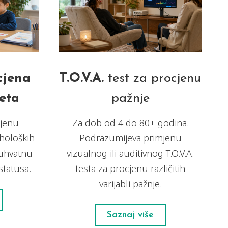
cjena
T.O.V.A.
test za procjenu
eta
pažnje
jenu
Za dob od 4 do 80+ godina.
holoških
Podrazumijeva primjenu
uhvatnu
vizualnog ili auditivnog T.O.V.A.
statusa.
testa za procjenu različitih
varijabli pažnje.
Saznaj više