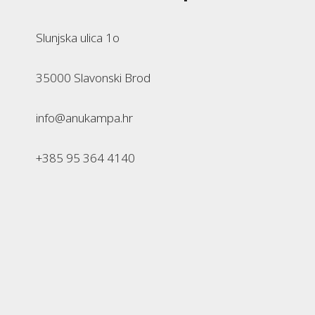
Slunjska ulica 1o
35000 Slavonski Brod
info@anukampa.hr
+385 95 364 4140