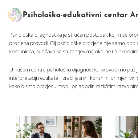
Skip
to
Psihološko-edukativni centar 
content
Psihološka dijagnostika je stručan postupak kojim se proc
procjena provodi. Cilj psihološke procjene nije samo dobit
komunicira, suočava se sa zahtjevima okoline i funkcioni
U našem centru psihološku dijagnostiku provodimo pažljiv
interpretaciji rezultata i izradi jasnih, korisnih i primj
kako bismo procjenu mogli prilagoditi različitim razvojn