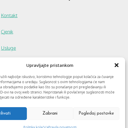
Kontakt
Cjenik
Usluge
Članci
Upravljajte pristankom
žili najbolje iskustvo, koristimo tehnologije poput kolačića za čuvanje
p informacijama o uređaju. Suglasnost s ovim tehnologijama će nam
a obrađujemo podatke kao što su ponašanje pri pregledavanju ili
ID-ovi na ovoj web stranici. Nepristanak ili povlačenje suglasnosti može
jecati na određene karakteristike i funkcije.
rihvati
Zabrani
Pogledaj postavke
Politika kolačića
Pravila privatnosti