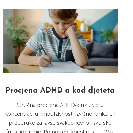
Procjena ADHD-a kod djeteta
Stručna procjena ADHD-a uz uvid u
koncentraciju, impulzivnost, izvršne funkcije i
preporuke za lakše svakodnevno i školsko
funkcioniranje. Po potrebi koristimo i T.O.V.A.