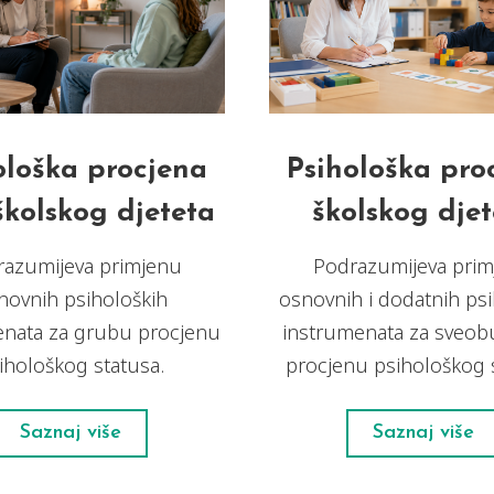
ološka procjena
Psihološka pro
kolskog djeteta
školskog djet
razumijeva primjenu
Podrazumijeva prim
novnih psiholoških
osnovnih i dodatnih psi
enata za grubu procjenu
instrumenata za sveob
ihološkog statusa.
procjenu psihološkog 
Saznaj više
Saznaj više