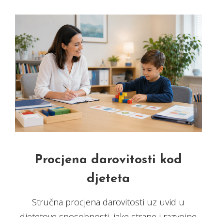
Procjena darovitosti kod
djeteta
Stručna procjena darovitosti uz uvid u
djetetove sposobnosti, jake strane i razvojne