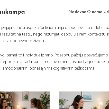
Anukampa
Naslovna
O nama
Us
jenjuju različiti aspekti funkcioniranja osobe, ovisno o dobi,
i rezultat na testu, nego razumjeti osobu u širem kontekstu: ka
ra u svakodnevnom životu.
o, temeljito i individualizirano. Posebnu pažnju posvećujemo 
enjivih preporuka. U radu koristimo suvremene psihodijagnostič
im, emocionalnim, ponašajnim i kognitivnim teškoćama.