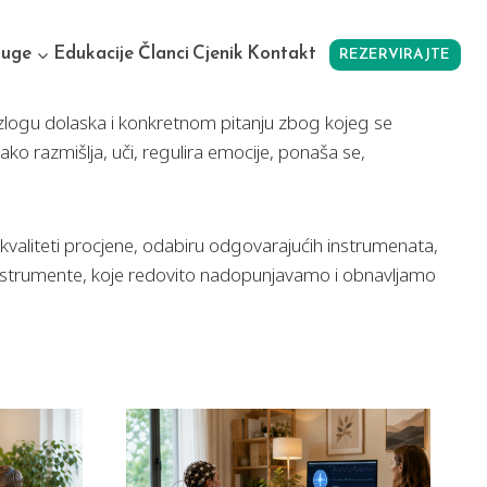
luge
Edukacije
Članci
Cjenik
Kontakt
REZERVIRAJTE
 razlogu dolaska i konkretnom pitanju zbog kojeg se
ko razmišlja, uči, regulira emocije, ponaša se,
kvaliteti procjene, odabiru odgovarajućih instrumenata,
ke instrumente, koje redovito nadopunjavamo i obnavljamo