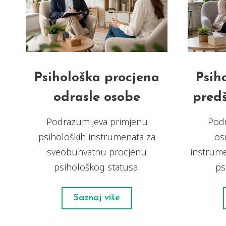
Psihološka procjena
Psih
odrasle osobe
predš
Podrazumijeva primjenu
Pod
psiholoških instrumenata za
os
sveobuhvatnu procjenu
instrum
psihološkog statusa.
ps
Saznaj više