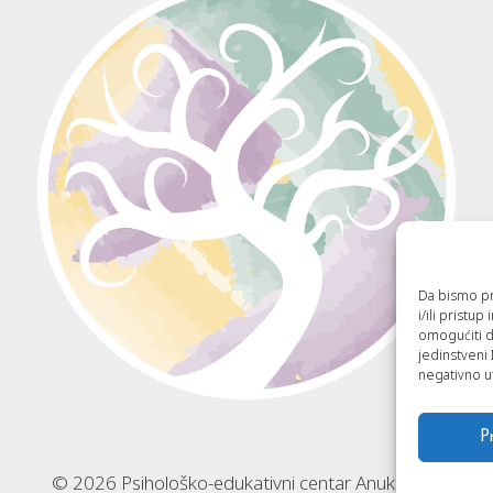
Da bismo pru
i/ili pristu
omogućiti d
jedinstveni 
negativno ut
P
© 2026 Psihološko-edukativni centar Anukampa