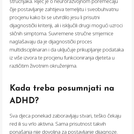
stručnjaka. Riječ je o neurorazvojnom poremećaju
čije postavljanje zahtijeva temeljitu i sveobuhvatnu
procjenu kako bi se utvrdilo jesu li prisutni
dijagnostički kriteriji, ali i isključili drugi mogući uzroci
sličnih simptoma. Suvremene stručne smjernice
naglašavaju da je dijagnostički proces
multidisciplinaran i da uključuje prikupljanje podataka
iz više izvora te procjenu funkcioniranja djeteta u
različitim životnim okruženjima.
Kada treba posumnjati na
ADHD?
Sva djeca ponekad zaboravljaju stvari, teško čekaju
red ili su vrlo aktivna. Sama prisutnost takvih
ponašanja nije dovoljna za postavljanje dijagnoze.