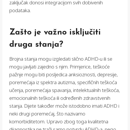
zaključak donosi integracijom svih dobivenih
podataka.
Zašto je važno isključiti
druga stanja?
Brojna stanja mogu izgledati slično ADHD-u ili se
mogu javljati zajedno s njim. Primjerice, teškoće
pažnje mogu biti posljedica anksioznosti, depresije,
poremećaja iz spektra autizma, specifičnih teškoća
učenja, poremećaja spavanja, intelektualnih teškoća,
emocionalnih teškoća ili određenih zdravstvenih
stanja. Dijete također može istodobno imati ADHD i
neki drugi poremećaj, što nazivamo
komorbiditetom. Upravo zbog toga kvalitetna
dijagnostika ne traži samo potvrdu ADHD-a, nego