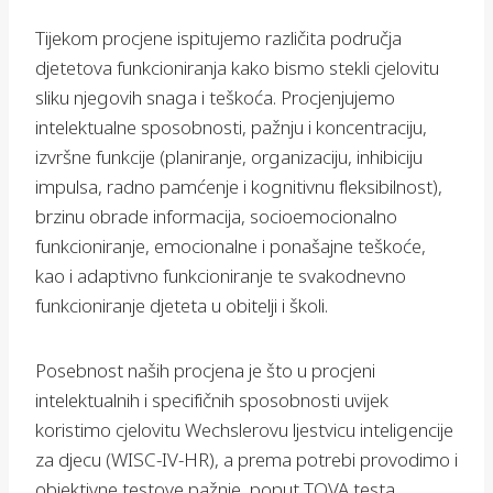
Tijekom procjene ispitujemo različita područja
djetetova funkcioniranja kako bismo stekli cjelovitu
sliku njegovih snaga i teškoća. Procjenjujemo
intelektualne sposobnosti, pažnju i koncentraciju,
izvršne funkcije (planiranje, organizaciju, inhibiciju
impulsa, radno pamćenje i kognitivnu fleksibilnost),
brzinu obrade informacija, socioemocionalno
funkcioniranje, emocionalne i ponašajne teškoće,
kao i adaptivno funkcioniranje te svakodnevno
funkcioniranje djeteta u obitelji i školi.
Posebnost naših procjena je što u procjeni
intelektualnih i specifičnih sposobnosti uvijek
koristimo cjelovitu Wechslerovu ljestvicu inteligencije
za djecu (WISC-IV-HR), a prema potrebi provodimo i
objektivne testove pažnje, poput TOVA testa.