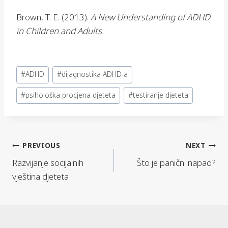
Brown, T. E. (2013).
A New Understanding of ADHD
in Children and Adults.
Post
#
ADHD
#
dijagnostika ADHD-a
Tags:
#
psihološka procjena djeteta
#
testiranje djeteta
PREVIOUS
NEXT
Navigacija
Razvijanje socijalnih
Što je panični napad?
objava
vještina djeteta