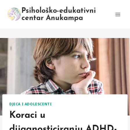
Skip
Psihološko-edukativni
to
centar Anukampa
content
DJECA I ADOLESCENTI
Koraci u
dijagnosticiranju ADHD-