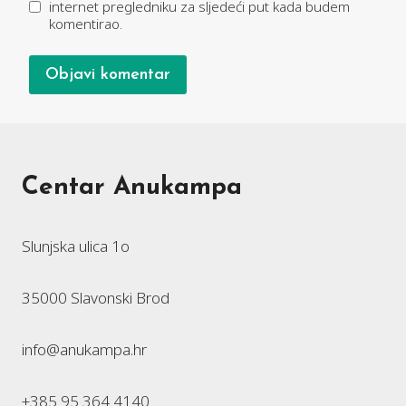
internet pregledniku za sljedeći put kada budem
komentirao.
Centar Anukampa
Slunjska ulica 1o
35000 Slavonski Brod
info@anukampa.hr
+385 95 364 4140