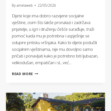
By
amelaweb
22/05/2026
Dijete koje ima dobro razvijene socijalne
vještine, osim što lakše pronalazi i zadržava
prijatelje, u igri i druženju češće surađuje, traži
pomoć kada mu je potrebna i uspješnije se
odupire pritisku vršnjaka. Kako bi dijete podučili
socijalnim vještinama, nije mu dovoljno samo
pričati i ponavljati kako je potrebno biti ljubazan,
velikodušan, empatičan i sl., već…
RAZVIJANJE
READ MORE
SOCIJALNIH
VJEŠTINA
DJETETA