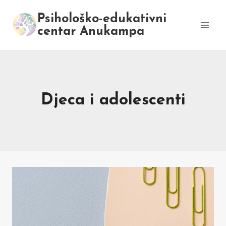
Skip
Psihološko-edukativni
to
centar Anukampa
content
Djeca i adolescenti