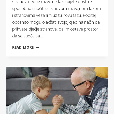
strahova jedne razvojne faze dijete postaje
sposobno suočiti se s novom razvojnom fazom
i strahovima vezanim uz tu novu fazu. Roditelji
općenito mogu olakšati svojoj djeci na način da
prihvate dječje strahove, da im ostave prostor
da se suoče sa…
DJEČJI
READ MORE
STRAHOVI-
KAKO
RODITELJI
MOGU
PRISTUPITI?