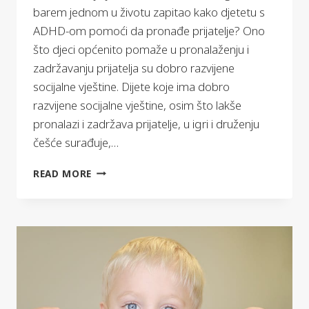
barem jednom u životu zapitao kako djetetu s
ADHD-om pomoći da pronađe prijatelje? Ono
što djeci općenito pomaže u pronalaženju i
zadržavanju prijatelja su dobro razvijene
socijalne vještine. Dijete koje ima dobro
razvijene socijalne vještine, osim što lakše
pronalazi i zadržava prijatelje, u igri i druženju
češće surađuje,…
KAKO
READ MORE
DJETETU
S
ADHD-
OM
POMOĆI
DA
PRONAĐE
PRIJATELJE