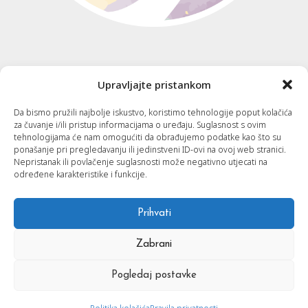
Korisne informacije
Upravljajte pristankom
Da bismo pružili najbolje iskustvo, koristimo tehnologije poput kolačića
Kontakt
za čuvanje i/ili pristup informacijama o uređaju. Suglasnost s ovim
tehnologijama će nam omogućiti da obrađujemo podatke kao što su
ponašanje pri pregledavanju ili jedinstveni ID-ovi na ovoj web stranici.
Cjenik
Nepristanak ili povlačenje suglasnosti može negativno utjecati na
određene karakteristike i funkcije.
Usluge
Prihvati
Članci
Zabrani
Pogledaj postavke
© 2026 Psihološko-edukativni centar Anukampa