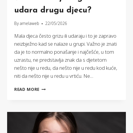
udara drugu djecu?
By
amelaweb
22/05/2026
Mala djeca često grizu ili udaraju i to je zapravo
neizbježno kad se nalaze u grupi. Važno je znati
da je to normalno ponašanje i najčešće, u tom
uzrastu, ne predstavlja znak da s djetetom
nešto nije u redu, da nešto nije u redu kod kuće,
niti da nešto nije u redu u vrtiću. Ne…
ŠTO
READ MORE
KADA
DIJETE
GRIZE
ILI
UDARA
DRUGU
DJECU?