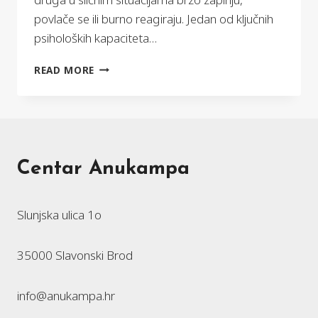
povlače se ili burno reagiraju. Jedan od ključnih
psiholoških kapaciteta…
PSIHOLOŠKA
READ MORE
FLEKSIBILNOST
KOD
DJECE
I
ADOLESCENATA
Centar Anukampa
Slunjska ulica 1o
35000 Slavonski Brod
info@anukampa.hr