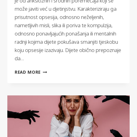
je od anksioznih i srodnih poremećaja koji se
može javiti već u djetinjstvu. Karakteriziraju ga
prisutnost opsesija, odnosno neželjenih,
nametljivih misli, slika ili poriva te kompulzija,
odnosno ponavljajućih ponašanja ili mentalnih
radnji kojima dijete pokušava smanjiti tjeskobu
koju opsesije izazivaju. Dijete obično prepoznaje
da…
OPSESIVNO
READ MORE
KOMPULZIVNI
POREMEĆAJ
U
DJEČJOJ
I
ADOLESCENTNOJ
DOBI