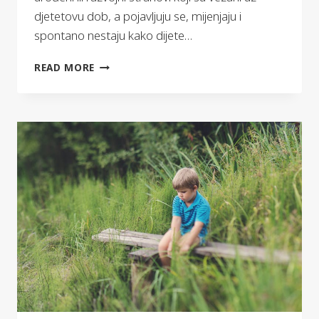
djetetovu dob, a pojavljuju se, mijenjaju i
spontano nestaju kako dijete…
STRAHOVI
READ MORE
U
DJEČJOJ
DOBI