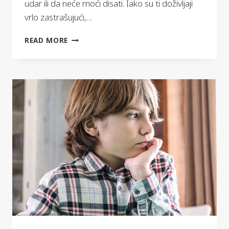
udar ili da neće moći disati. Iako su ti doživljaji
vrlo zastrašujući,…
ŠTO
READ MORE
JE
PANIČNI
NAPAD?