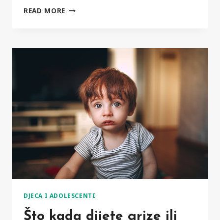
KAKO
READ MORE
RODITELJI
MOGU
POMOĆI
DJETETU
SA
SELEKTIVNIM
MUTIZMOM?
DJECA I ADOLESCENTI
Što kada dijete grize ili