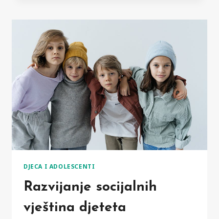
DIJAGNOSTICIRANJU
ADHD-
A
U
DJEČJOJ
DOBI
DJECA I ADOLESCENTI
Razvijanje socijalnih
vještina djeteta