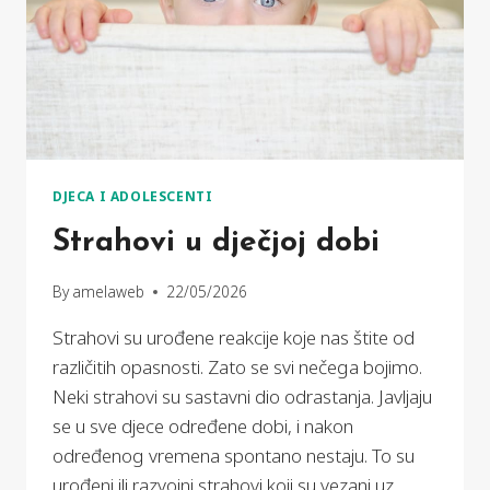
DJECA I ADOLESCENTI
Strahovi u dječjoj dobi
By
amelaweb
22/05/2026
Strahovi su urođene reakcije koje nas štite od
različitih opasnosti. Zato se svi nečega bojimo.
Neki strahovi su sastavni dio odrastanja. Javljaju
se u sve djece određene dobi, i nakon
određenog vremena spontano nestaju. To su
urođeni ili razvojni strahovi koji su vezani uz