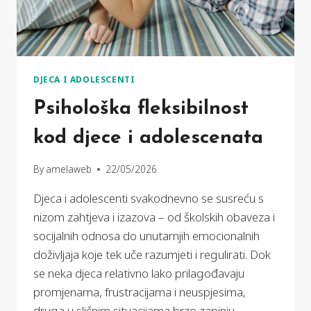
DJECA I ADOLESCENTI
Psihološka fleksibilnost
kod djece i adolescenata
By
amelaweb
22/05/2026
Djeca i adolescenti svakodnevno se susreću s
nizom zahtjeva i izazova – od školskih obaveza i
socijalnih odnosa do unutarnjih emocionalnih
doživljaja koje tek uče razumjeti i regulirati. Dok
se neka djeca relativno lako prilagođavaju
promjenama, frustracijama i neuspjesima,
druga u sličnim situacijama brzo zapinju,