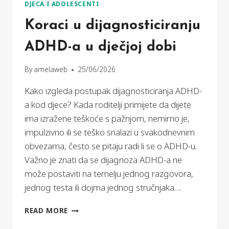
DJECA I ADOLESCENTI
Koraci u dijagnosticiranju
ADHD-a u dječjoj dobi
By
amelaweb
25/06/2026
Kako izgleda postupak dijagnosticiranja ADHD-
a kod djece? Kada roditelji primijete da dijete
ima izražene teškoće s pažnjom, nemirno je,
impulzivno ili se teško snalazi u svakodnevnim
obvezama, često se pitaju radi li se o ADHD-u.
Važno je znati da se dijagnoza ADHD-a ne
može postaviti na temelju jednog razgovora,
jednog testa ili dojma jednog stručnjaka….
KORACI
READ MORE
U